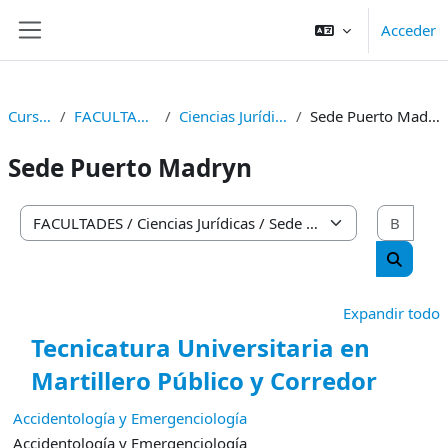
Salta al contenido principal
Acceder
Panel lateral
Cursos
FACULTADES
Ciencias Jurídicas
Sede Puerto Madryn
Sede Puerto Madryn
Busc
Categorías
Buscar 
Expandir todo
Tecnicatura Universitaria en
Martillero Público y Corredor
Accidentología y Emergenciología
Accidentología y Emergenciología